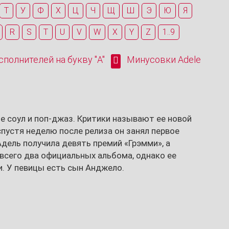
Т
У
Ф
Х
Ц
Ч
Щ
Ш
Э
Ю
Я
R
S
T
U
V
W
X
Y
Z
1..9
полнителей на букву "A"
Минусовки Adele
иле соул и поп-джаз. Критики называют ее новой
спустя неделю после релиза он занял первое
дель получила девять премий «Грэмми», а
всего два официальных альбома, однако ее
и. У певицы есть сын Анджело.