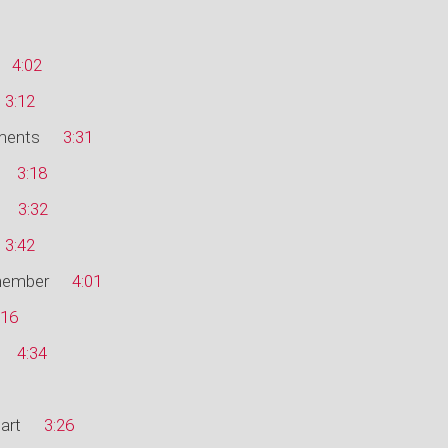
4:02
3:12
ments
3:31
3:18
3:32
3:42
member
4:01
:16
4:34
art
3:26