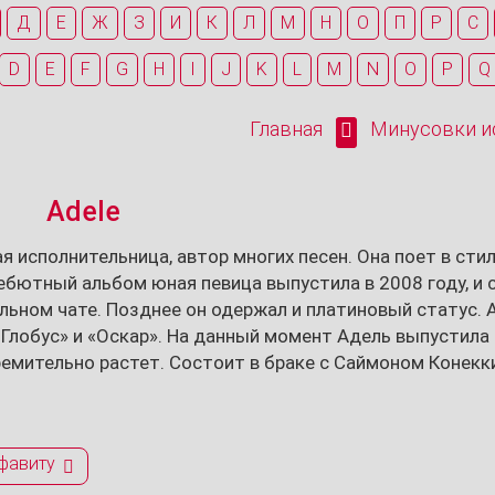
Д
Е
Ж
З
И
К
Л
М
Н
О
П
Р
С
D
E
F
G
H
I
J
K
L
M
N
O
P
Q
Главная
Минусовки ис
Adele
кая исполнительница, автор многих песен. Она поет в ст
ебютный альбом юная певица выпустила в 2008 году, и 
льном чате. Позднее он одержал и платиновый статус. А
Глобус» и «Оскар». На данный момент Адель выпустила 
емительно растет. Состоит в браке с Саймоном Конекк
фавиту