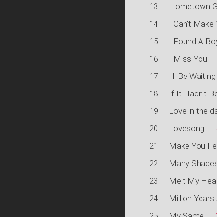
13
Hometown Gl
14
I Can't Make
15
I Found A Bo
16
I Miss You
17
I'll Be Waiting
18
If It Hadn't 
19
Love in the d
20
Lovesong
21
Make You Fe
22
Many Shades
23
Melt My Hear
24
Million Years
25
My Same