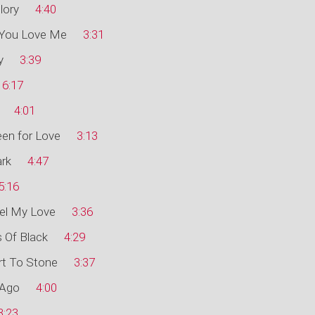
ory
4:40
 You Love Me
3:31
y
3:39
6:17
4:01
Been for Love
3:13
ark
4:47
5:16
el My Love
3:36
 Of Black
4:29
t To Stone
3:37
 Ago
4:00
3:23