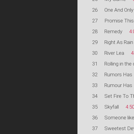
26
One And Only
27
Promise This
28
Remedy
4:
29
Right As Rain
30
River Lea
4
31
Rolling in the
32
Rumors Has 
33
Rumour Has 
34
Set Fire To T
35
Skyfall
4:5
36
Someone like
37
Sweetest De