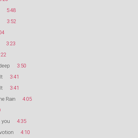
5:48
3:52
04
3:23
:22
 deep
3:50
It
3:41
It
3:41
he Rain
4:05
0
 you
4:35
votion
4:10