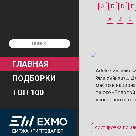
А
Б
В
Г
A
B
C
ГЛАВНАЯ
Adele - английс
ПОДБОРКИ
Эми Уайнхаус. Д
место в национа
ТОП 100
также «Золотой 
известность стр
сортировка по ал