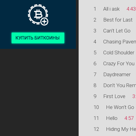
1
All i ask
4:43
2
Best for Last
3
Can't Let Go
4
Chasing Pave
5
Cold Shoulder
6
Crazy For You
7
Daydreamer
8
Don't You Re
9
First Love
3
10
He Won't Go
11
Hello
4:57
12
Hiding My He