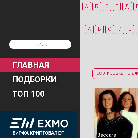
А
Б
В
Г
Д
A
B
C
D
E
ГЛАВНАЯ
сортировка по ал
ПОДБОРКИ
ТОП 100
Baccara