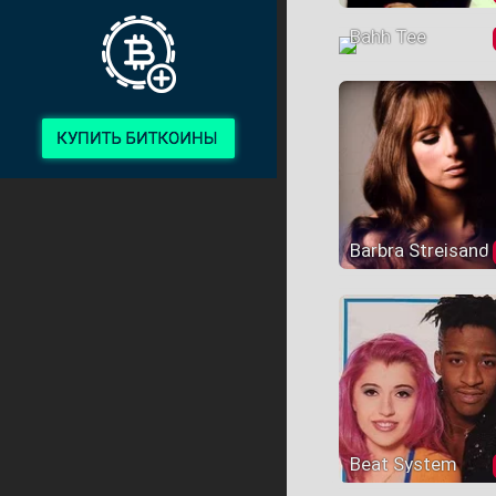
Bahh Tee
Barbra Streisand
Beat System