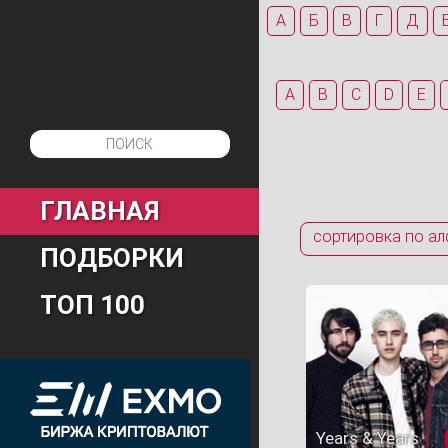
А
Б
В
Г
Д
A
B
C
D
E
ГЛАВНАЯ
сортировка по ал
ПОДБОРКИ
ТОП 100
Years & Years