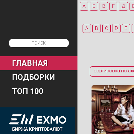
А
Б
В
Г
Д
A
B
C
D
E
ГЛАВНАЯ
сортировка по ал
ПОДБОРКИ
ТОП 100
Zaz