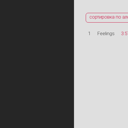
сортировка по ал
1
Feelings
3:5