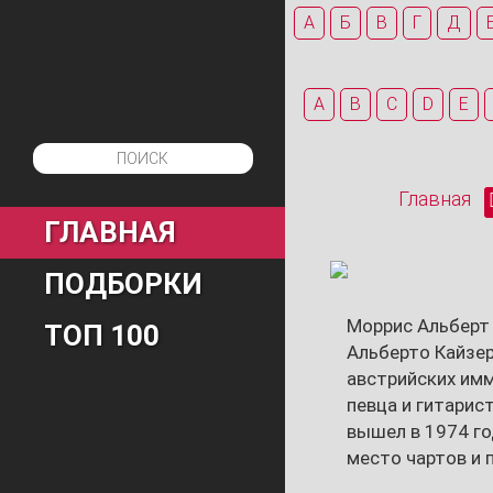
А
Б
В
Г
Д
A
B
C
D
E
Главная
ГЛАВНАЯ
ПОДБОРКИ
Моррис Альберт 
ТОП 100
Альберто Кайзер
австрийских имм
певца и гитарист
вышел в 1974 го
место чартов и 