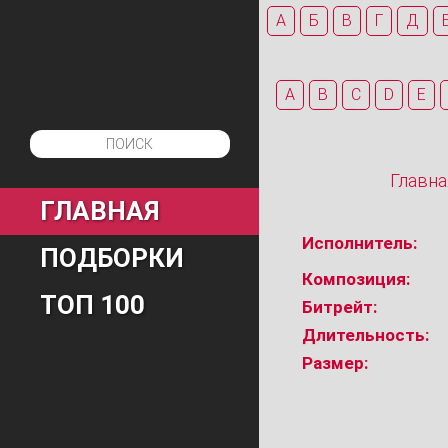
А
Б
В
Г
Д
A
B
C
D
E
Главна
ГЛАВНАЯ
Исполнитель:
ПОДБОРКИ
Композиция:
ТОП 100
Битрейт:
Длительность:
Размер: