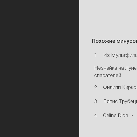
Похожие минусо
1
Из Мультфил
Незнайка на Луне
спасателей
2
Филипп Кирко
3
Ляпис Трубец
4
Celine Dion
-