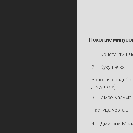
Похожие минусо
1
Константин Д
2
Кукушечка
-
Золотая свадьба
дедушкой)
3
Имре Кальман 
Частица черта в н
4
Дмитрий Мал