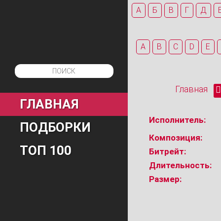
А
Б
В
Г
Д
A
B
C
D
E
Главная
ГЛАВНАЯ
Исполнитель:
ПОДБОРКИ
Композиция:
ТОП 100
Битрейт:
Длительность:
Размер: