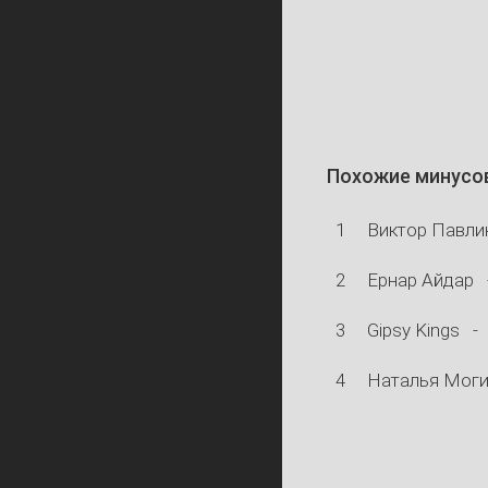
Похожие минусо
1
Виктор Павли
2
Ернар Айдар
3
Gipsy Kings
-
4
Наталья Моги