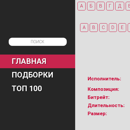
А
Б
В
Г
Д
A
B
C
D
E
ГЛАВНАЯ
ПОДБОРКИ
Исполнитель:
ТОП 100
Композиция:
Битрейт:
Длительность:
Размер: