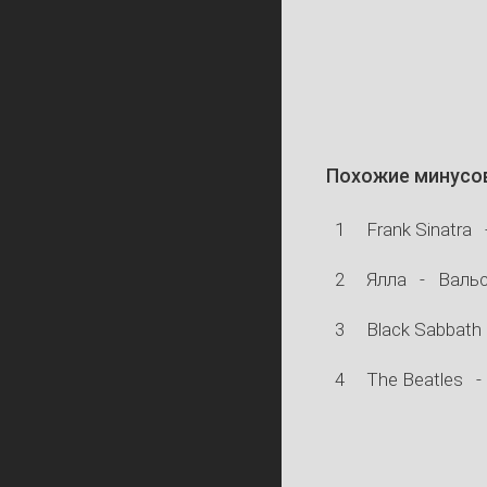
Похожие минусо
1
Frank Sinatra
2
Ялла
-
Вальс
3
Black Sabbath
4
The Beatles
-