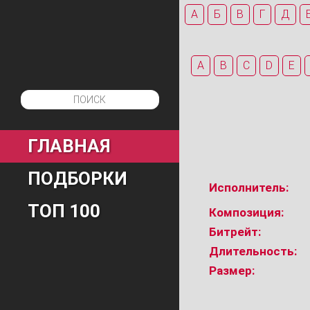
А
Б
В
Г
Д
A
B
C
D
E
ГЛАВНАЯ
ПОДБОРКИ
Исполнитель:
ТОП 100
Композиция:
Битрейт:
Длительность:
Размер: