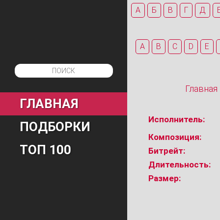
А
Б
В
Г
Д
A
B
C
D
E
Главная
ГЛАВНАЯ
Исполнитель:
ПОДБОРКИ
Композиция:
ТОП 100
Битрейт:
Длительность:
Размер: