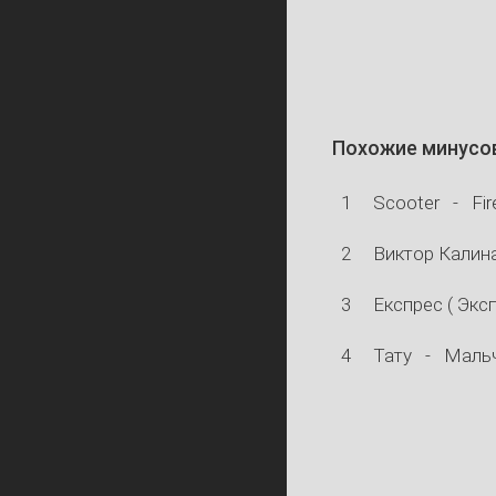
Похожие минусо
1
Scooter
-
Fir
2
Виктор Калин
3
Експрес ( Эксп
4
Тату
-
Мальч